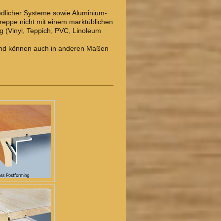
edlicher Systeme sowie Aluminium-
 Treppe nicht mit einem marktüblichen
(Vinyl, Teppich, PVC, Linoleum
r und können auch in anderen Maßen